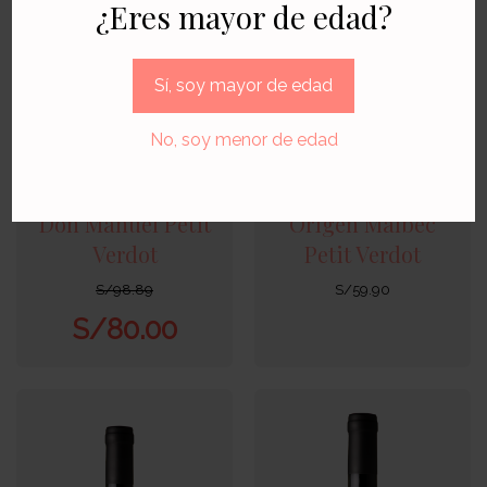
¿Eres mayor de edad?
Sí, soy mayor de edad
No, soy menor de edad
Don Manuel Petit
Origen Malbec
Verdot
Petit Verdot
S/
98.89
S/
59.90
S/
80.00