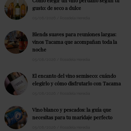
Cómo elegir un vino peruano según tu
gusto: de seco a dulce
05/08/2026
/
Rossdela Heredia
Blends suaves para reuniones largas:
vinos Tacama que acompañan toda la
noche
05/08/2026
/
Rossdela Heredia
El encanto del vino semiseco: cuándo
elegirlo y cómo disfrutarlo con Tacama
05/08/2026
/
Rossdela Heredia
Vino blanco y pescados: la guía que
necesitas para tu maridaje perfecto
05/08/2026
/
Rossdela Heredia