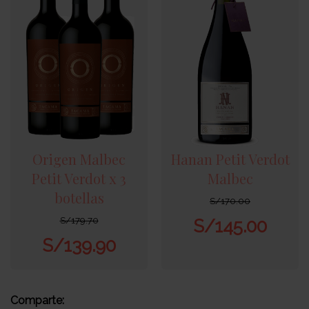
Origen Malbec
Hanan Petit Verdot
Petit Verdot x 3
Malbec
botellas
S/
170.00
S/
179.70
S/
145.00
S/
139.90
Comparte: