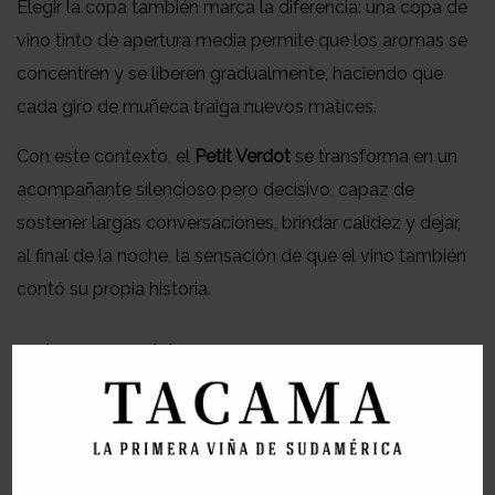
Elegir la copa también marca la diferencia: una copa de
vino tinto de apertura media permite que los aromas se
concentren y se liberen gradualmente, haciendo que
cada giro de muñeca traiga nuevos matices.
Con este contexto, el
Petit Verdot
se transforma en un
acompañante silencioso pero decisivo, capaz de
sostener largas conversaciones, brindar calidez y dejar,
al final de la noche, la sensación de que el vino también
contó su propia historia.
Productos recomendados