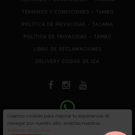
TÉRMINOS Y CONDICIONES – TAMBO
POLÍTICA DE PRIVACIDAD – TACAMA
POLÍTICA DE PRIVACIDAD – TAMBO
LIBRO DE RECLAMACIONES
DELIVERY CIUDAD DE ICA
Usamos cookies para mejorar tu experiencia. Al
navegar por nuestro sitio, aceptas nuestras
VIÑA TACAMA S.A © 2026
Políticas de cookies.