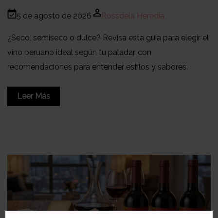
5 de agosto de 2026
Rossdela Heredia
¿Seco, semiseco o dulce? Revisa esta guía para elegir el
vino peruano ideal según tu paladar, con
recomendaciones para entender estilos y sabores.
Leer Más