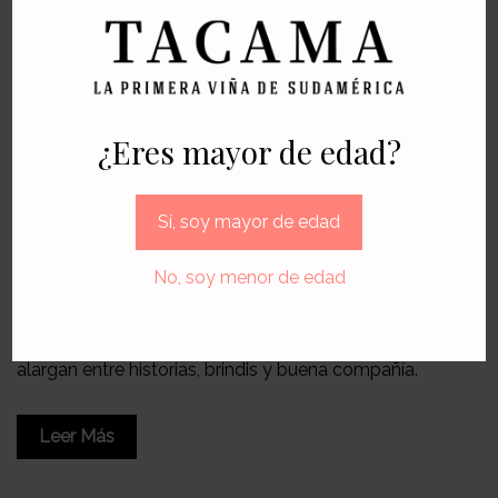
¿Eres mayor de edad?
Blends suaves para reuniones largas: vinos Tacama
que acompañan toda la noche
Sí, soy mayor de edad
5 de agosto de 2026
Rossdela Heredia
No, soy menor de edad
Descubre blends suaves de Tacama ideales para
reuniones largas, maridajes sencillos y noches que se
alargan entre historias, brindis y buena compañía.
Leer Más