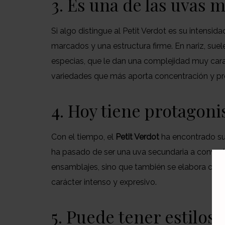
3. Es una de las uvas
Si algo distingue al Petit Verdot es su intensi
marcados y una estructura firme. En nariz, sue
especias, que le dan una complejidad muy cara
variedades que más aporta concentración y pro
4. Hoy tiene protagon
Con el tiempo, el
Petit Verdot
ha encontrado su
ha pasado de ser una uva secundaria a convert
ensamblajes, sino que también se elabora como
carácter intenso y expresivo.
5. Puede tener estilos