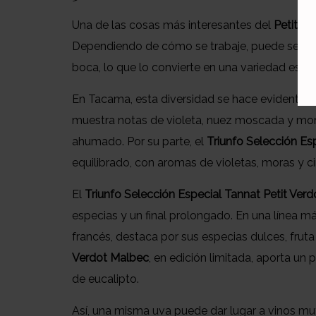
Una de las cosas más interesantes del
Petit V
Dependiendo de cómo se trabaje, puede ser m
boca, lo que lo convierte en una variedad espec
En Tacama, esta diversidad se hace evidente en
muestra notas de violeta, nuez moscada y mor
ahumado. Por su parte, el
Triunfo Selección Esp
equilibrado, con aromas de violetas, moras y c
El
Triunfo Selección Especial Tannat Petit Verd
especias y un final prolongado. En una línea má
francés, destaca por sus especias dulces, fruta
Verdot Malbec
, en edición limitada, aporta un
de eucalipto.
Así, una misma uva puede dar lugar a vinos muy