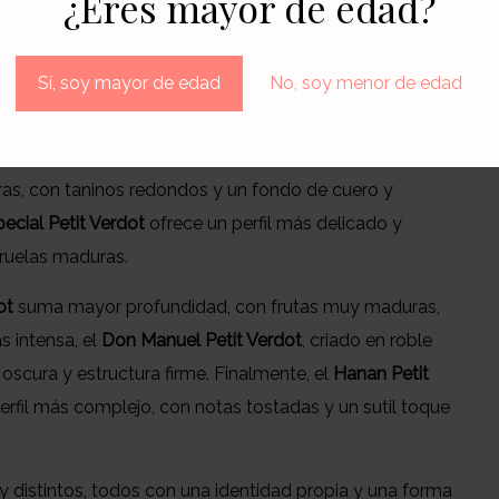
¿Eres mayor de edad?
erdot
es que no se expresa de una sola forma.
ás estructurado, más elegante o incluso más amable en
Sí, soy mayor de edad
No, soy menor de edad
ialmente versátil.
 distintas propuestas. El
Origen Malbec Petit Verdot
as, con taninos redondos y un fondo de cuero y
ecial Petit Verdot
ofrece un perfil más delicado y
iruelas maduras.
ot
suma mayor profundidad, con frutas muy maduras,
s intensa, el
Don Manuel Petit Verdot
, criado en roble
 oscura y estructura firme. Finalmente, el
Hanan Petit
 perfil más complejo, con notas tostadas y un sutil toque
 distintos, todos con una identidad propia y una forma