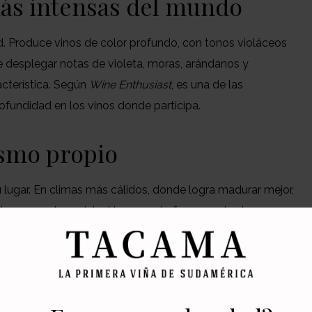
 más intensas del mundo
dad. Produce vinos de color profundo, con tonos violáceos
le desplegar notas de violeta, moras, arándanos y
cterística. Según
Wine Enthusiast
, es una de las
fundidad en los vinos donde participa.
ismo propio
 lugar. En climas más cálidos, donde logra madurar mejor,
irse en protagonista. Hoy no solo forma parte de
 varietal, permitiendo apreciar con mayor claridad su
 muy distintos