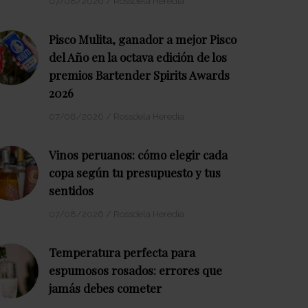
07/08/2026
/
Rossdela Heredia
Pisco Mulita, ganador a mejor Pisco
del Año en la octava edición de los
premios Bartender Spirits Awards
2026
07/08/2026
/
Rossdela Heredia
Vinos peruanos: cómo elegir cada
copa según tu presupuesto y tus
sentidos
07/08/2026
/
Rossdela Heredia
Temperatura perfecta para
espumosos rosados: errores que
jamás debes cometer