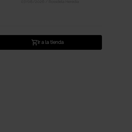
07/08/2026
/
Rossdela Heredia
Ir a la tienda