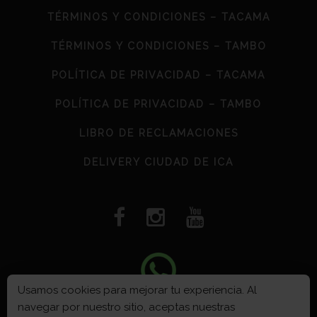
TÉRMINOS Y CONDICIONES – TACAMA
TÉRMINOS Y CONDICIONES – TAMBO
POLÍTICA DE PRIVACIDAD – TACAMA
POLÍTICA DE PRIVACIDAD – TAMBO
LIBRO DE RECLAMACIONES
DELIVERY CIUDAD DE ICA
Usamos cookies para mejorar tu experiencia. Al
navegar por nuestro sitio, aceptas nuestras
VIÑA TACAMA S.A © 2026