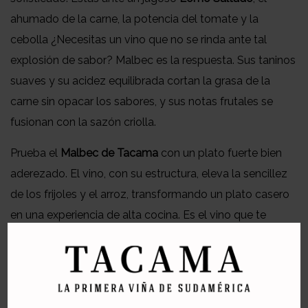
ahumado de la carne, la potencia del tomate y la
cebolla ¿Necesitas un vino que no se rinda ante tal
explosión de sabor? Malbec es la respuesta. Sus taninos
suaves y su acidez equilibrada cortan la grasa de la
carne sin opacar los sabores, y sus notas frutales se
fusionan con la sazón criolla.
Prueba el
Malbec de Tacama
con un plato fuerte bien
aderezado. El vino, con su estructura, eleva la sencillez
de los frijoles y el arroz, transformando un plato casero
en una experiencia de alta cocina. Es el vino que te
enseña que lo mejor de la vida sucede cuando
combinamos tradición, pasión y un poco de
atrevimiento. ¿Estás listo para darle a tu mesa esa
chispa de descubrimiento?