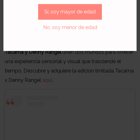
Sí, soy mayor de edad
Más que un vino, esta edición limitada es una pieza de
colección.
Cada botella celebra el oficio artístico y el
No, soy menor de edad
legado vitivinícola peruano, recordándonos que el vino
también es cultura, memoria y expresión creativa.
Tacama y Denny Rangel
unen dos mundos para ofrecer
una experiencia sensorial y visual que trasciende el
tiempo. Descubre y adquiere la edición limitada Tacama
x Denny Rangel
aquí
.