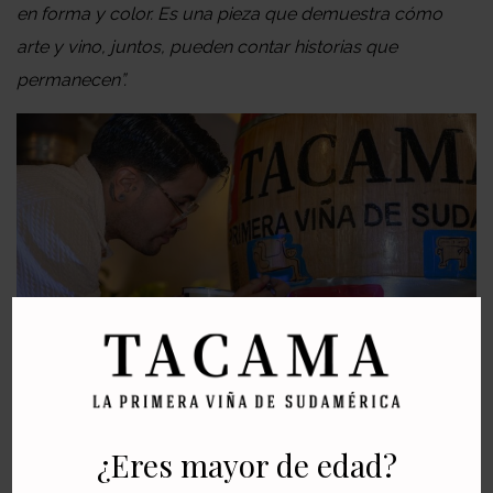
en forma y color. Es una pieza que demuestra cómo
arte y vino, juntos, pueden contar historias que
permanecen”.
Tacama x Denny Rangel, un
Red Blend
que une arte y
tradición en una edición limitada. (Foto: Tacama)
¿Eres mayor de edad?
Una obra de arte en cada botella