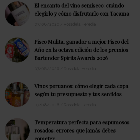
El encanto del vino semiseco: cuándo
elegirlo y cómo disfrutarlo con Tacama
07/08/2026
/
Rossdela Heredia
Pisco Mulita, ganador a mejor Pisco del
Año en la octava edición de los premios
Bartender Spirits Awards 2026
07/08/2026
/
Rossdela Heredia
Vinos peruanos: cómo elegir cada copa
según tu presupuesto y tus sentidos
07/08/2026
/
Rossdela Heredia
Temperatura perfecta para espumosos
rosados: errores que jamás debes
cometer