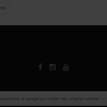
nos
xperiencia. Al navegar por nuestro sitio, aceptas nuestras
Polí
AR BEBIDAS ALCOHÓLICAS EN EXCESO ES DAÑINO.
Desc