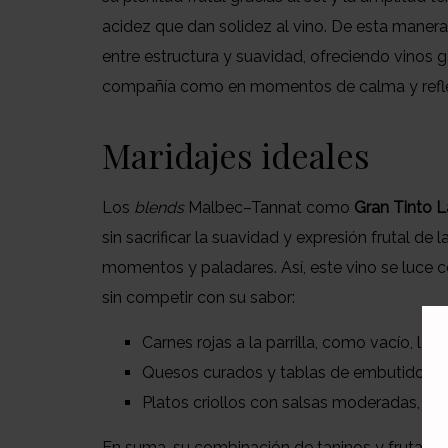
acidez que dan solidez al vino. De esta manera
entre estructura y suavidad, ofreciendo vinos 
compañía como en momentos de calma y refle
Maridajes ideales
Los
blends
Malbec–Tannat como
Gran Tinto L
sin sacrificar la suavidad y expresión frutal de l
momentos y paladares. Así, este vino se luce
sin competir con su sabor:
Carnes rojas a la parrilla, como vacío, lom
Quesos curados y tablas de embutidos.
Platos criollos con salsas moderadas, c
En suma, su combinación de taninos y fruta pe