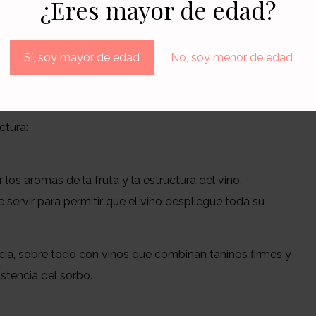
¿Eres mayor de edad?
s familiares, reuniones con amigos o momentos de
Sí, soy mayor de edad
No, soy menor de edad
 disfrutar
ctura:
 los aromas de la fruta y la estructura del vino.
servir para permitir que el vino despliegue toda su
cia, sobre todo con vinos que combinan taninos firmes y
istencia del sorbo.