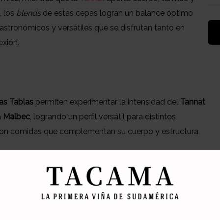
, los
blends
de estas cepas logran un balance óptimo
gastronómicos y versátiles que se disfrutan tanto en
xión.
as Tablas
permiten experimentar la intensidad del
Tannat
a
Malbec
, logrando un perfil versátil para distintos
 con comidas que complementan su cuerpo y estructura,
o o chorizo.
omo lomo saltado o tacu tacu con carne.
rmite que el vino acompañe platos intensos, mientras