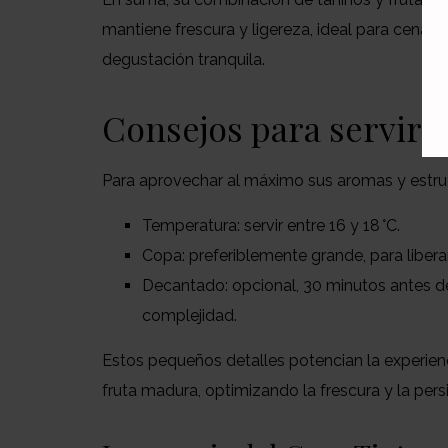
mantiene frescura y ligereza, ideal para cena
degustación tranquila.
Consejos para servir y
Para aprovechar al máximo sus aromas y estru
Temperatura: servir entre 16 y 18 °C.
Copa: preferiblemente grande, para liberar
Decantado: opcional, 30 minutos antes de 
complejidad.
Estos pequeños detalles potencian la experien
fruta madura, optimizando la frescura y la pers