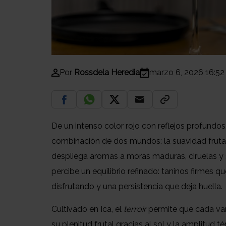
Por
Rossdela Heredia
marzo 6, 2026 16:52
De un intenso color rojo con reflejos profundos
combinación de dos mundos: la suavidad fruta
despliega aromas a moras maduras, ciruelas y 
percibe un equilibrio refinado: taninos firmes qu
disfrutando y una persistencia que deja huella.
Cultivado en Ica, el
terroir
permite que cada var
su plenitud frutal gracias al sol y la amplitud t