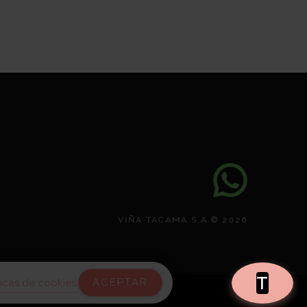
VIÑA TACAMA S.A © 2026
T
ACEPTAR
ticas de cookies.
artar