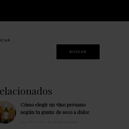
SCAR
BUSCAR
elacionados
Cómo elegir un vino peruano
según tu gusto: de seco a dulce
05/08/2026
/
Rossdela Heredia