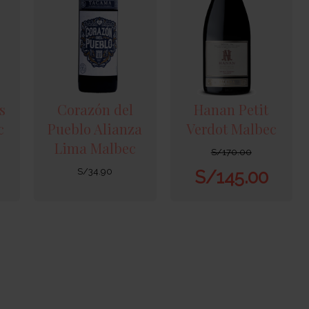
s
Corazón del
Hanan Petit
c
Pueblo Alianza
Verdot Malbec
Lima Malbec
S/
170.00
S/
34.90
S/
145.00