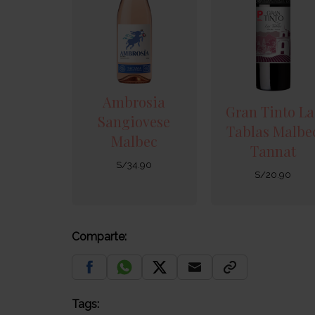
Ambrosia
Gran Tinto La
Sangiovese
Tablas Malbe
Malbec
Tannat
S/
34.90
S/
20.90
Comparte:
Tags: