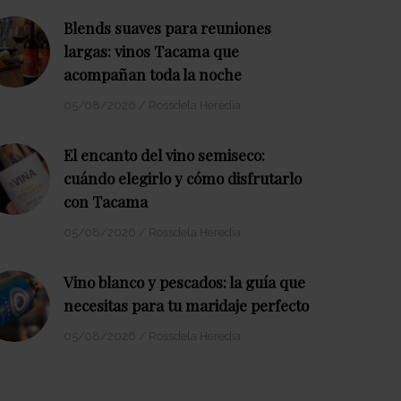
Blends suaves para reuniones
largas: vinos Tacama que
acompañan toda la noche
05/08/2026
/
Rossdela Heredia
El encanto del vino semiseco:
cuándo elegirlo y cómo disfrutarlo
con Tacama
05/08/2026
/
Rossdela Heredia
Vino blanco y pescados: la guía que
necesitas para tu maridaje perfecto
05/08/2026
/
Rossdela Heredia