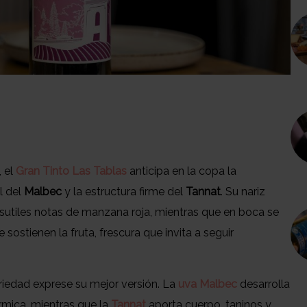
, el
Gran Tinto Las Tablas
anticipa en la copa la
l del
Malbec
y la estructura firme del
Tannat
. Su nariz
sutiles notas de manzana roja, mientras que en boca se
e sostienen la fruta, frescura que invita a seguir
iedad exprese su mejor versión. La
uva Malbec
desarrolla
érmica, mientras que la
Tannat
aporta cuerpo, taninos y