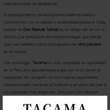
internacionales de excelencia.
El reconocimiento de este premio reafirma nuestro
compromiso con la calidad y la identidad peruana. Cada
botella de
Don Manuel Tannat
es un reflejo del
terroir
, la
historia y la dedicación de nuestra bodega, que desde
1540 se mantiene como embajadora del
vino peruano
en el mundo.
Con este logro,
Tacama
no solo consolida su reputación
en el Perú, sino que demuestra que sus vinos tienen la
capacidad de competir con los mejores exponentes
internacionales, llevando la tradición y el sabor del país a
los paladares más exigentes.
Descubre Don Manuel
Tannat 2023 de Tacama y celebra la elegancia y
potencia de un vino peruano premiado