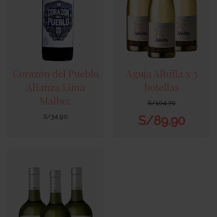
Corazón del Pueblo
Aguja Albilla x 3
Alianza Lima
botellas
Malbec
S/
104.70
S/
34.90
S/
89.90