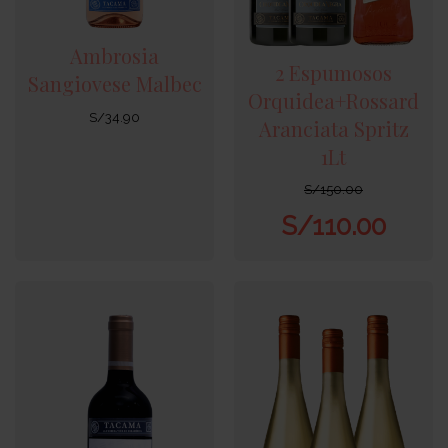
Ambrosia
2 Espumosos
Sangiovese Malbec
Orquidea+Rossard
S/
34.90
Aranciata Spritz
1Lt
S/
150.00
S/
110.00