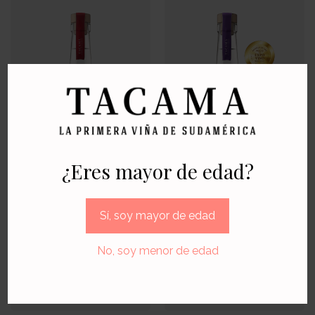
¿Eres mayor de edad?
Pisco Demonio de
Pisco Demonio de
Sí, soy mayor de edad
los Andes Reserva
los Andes Reserva
de Familia
de Familia
No, soy menor de edad
Acholado
Moscatel
S/
59.90
S/
59.90