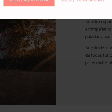
Nuestro espumo
acompañar tod
paladar y acom
Nuestro Mulita
de todos tus c
pisco multe, pi