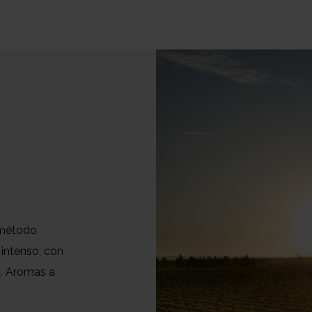
l método
 intenso, con
s. Aromas a