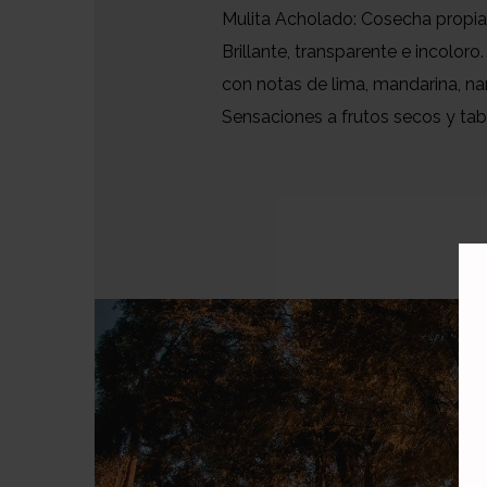
Mulita Acholado: Cosecha propia
Brillante, transparente e incoloro
con notas de lima, mandarina, nar
Sensaciones a frutos secos y tab