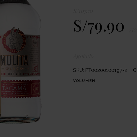
S/
107.70
S/
79.90
750
Agotado
SKU:
PT00200100197-2
C
VOLUMEN