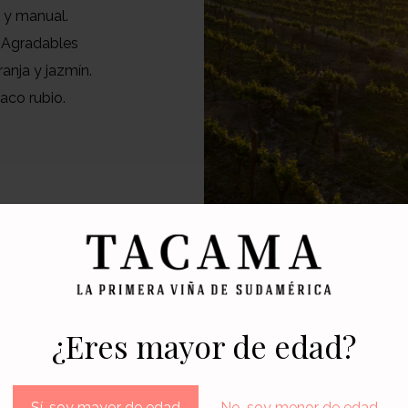
 y manual.
. Agradables
anja y jazmín.
aco rubio.
¿Eres mayor de edad?
ESPECIFICAC
Marida
Sí, soy mayor de edad
No, soy menor de edad