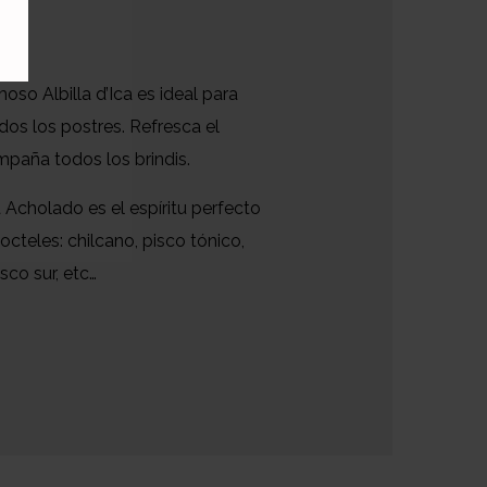
so Albilla d’Ica es ideal para
os los postres. Refresca el
paña todos los brindis.
 Acholado es el espíritu perfecto
octeles: chilcano, pisco tónico,
sco sur, etc…