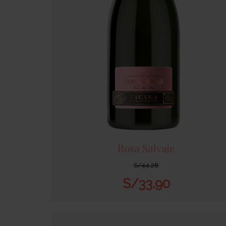
Rosa Salvaje
S/
44.28
S/
33.90