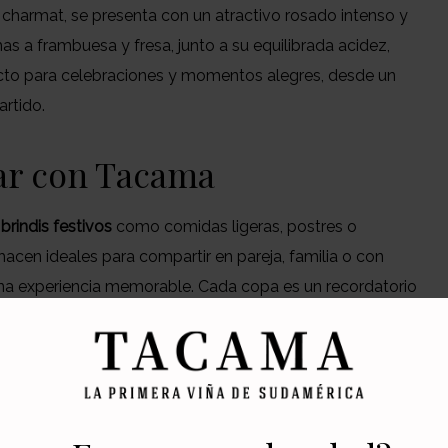
armat, se presenta con un atractivo rosado intenso y
as a frambuesa y fresa, junto a su equilibrada acidez,
cto para celebraciones y momentos alegres, desde un
rtido.
ar con Tacama
o
brindis festivos
como comidas ligeras, postres o
 hacen ideales para compartir en pareja, familia o con
una experiencia memorable. Cada copa es un recordatorio
n especial: la vida misma merece un brindis.
e Tacama
er por la elegancia y el sabor de Perú, y dejar que cada