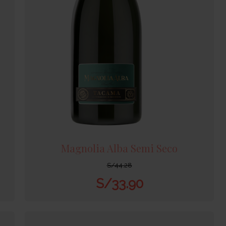
Magnolia Alba Semi Seco
S/
44.28
S/
33.90