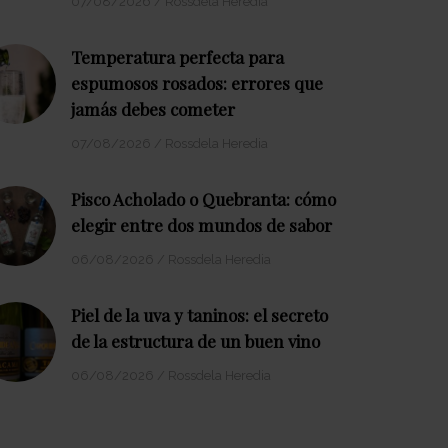
07/08/2026
/
Rossdela Heredia
Temperatura perfecta para
espumosos rosados: errores que
jamás debes cometer
07/08/2026
/
Rossdela Heredia
Pisco Acholado o Quebranta: cómo
elegir entre dos mundos de sabor
06/08/2026
/
Rossdela Heredia
Piel de la uva y taninos: el secreto
de la estructura de un buen vino
06/08/2026
/
Rossdela Heredia