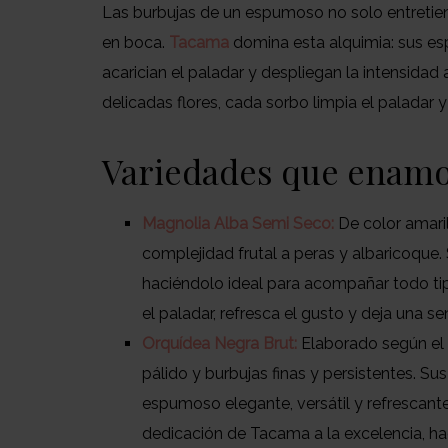
Las burbujas de un espumoso no solo entretiene
en boca.
Tacama
domina esta alquimia: sus es
acarician el paladar y despliegan la intensida
delicadas flores, cada sorbo limpia el paladar y
Variedades que enam
Magnolia Alba Semi Seco:
De color amaril
complejidad frutal a peras y albaricoque. 
haciéndolo ideal para acompañar todo t
el paladar, refresca el gusto y deja una s
Orquídea Negra Brut:
Elaborado según el 
pálido y burbujas finas y persistentes. Sus
espumoso elegante, versátil y refrescante.
dedicación de Tacama a la excelencia, h