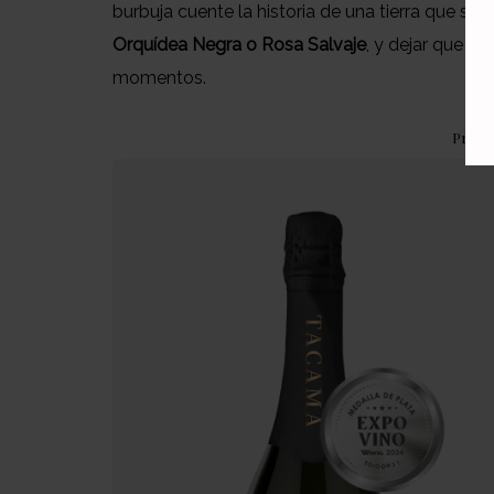
burbuja cuente la historia de una tierra que sab
Orquídea Negra o Rosa Salvaje
, y dejar que s
momentos.
Produ