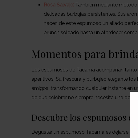
Rosa Salvaje:
También mediante método ch
delicadas burbujas persistentes. Sus arom
hacen de este espumoso un aliado perfe
brunch soleado hasta un atardecer compa
Momentos para brind
Los espumosos de Tacama acompañan tant
aperitivos. Su frescura y burbujeo elegante los
amigos, transformando cualquier instante en 
de que celebrar no siempre necesita una ocasió
Descubre los espumosos d
Degustar un espumoso Tacama es dejarse envolv