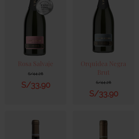
Rosa Salvaje
Orquidea Negra
Brut
S/
44.28
S/
44.28
S/
33.90
S/
33.90