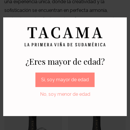
una experiencia única, donde la creatividad y la
sofisticación se encuentran en perfecta armonía,
haciendo que tus fiestas se transformen en recuerdos
memorables.
Descubre nuestra variedad de
vinos
y explora cuáles
son los ideales para tus
cocktails
en la
tienda
online
.
Sorprende a tus invitados con combinaciones originales
¿Eres mayor de edad?
y llenas de sabor que harán de cada celebración un
momento inolvidable.
Sí, soy mayor de edad
Productos recomendados
No, soy menor de edad