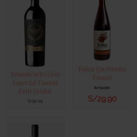
Toñuz Quebranta
Triunfo Selección
Tannat
Especial Tannat
S/
34.90
Petit Verdot
S/
29.90
S/
52.05